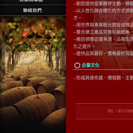
--創造提供從業夥伴主動、
--以人性化與合理化的方式
才。
--用世界與專業眼光開發領
--整合建立產品完善經銷體
--親自領導認識美酒、品啜
化之提升。
--提供品質最好、價格最好與
企業文化
--形成具使命感、價值觀、
TEL ：02-27