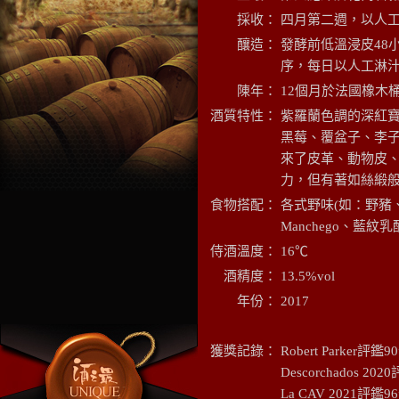
採收：
四月第二週，以人
釀造：
發酵前低溫浸皮48
序，每日以人工淋
陳年：
12個月於法國橡木
酒質特性：
紫羅蘭色調的深紅
黑莓、覆盆子、李子
來了皮革、動物皮
力，但有著如絲緞
食物搭配
：
各式野味(如：野豬
Manchego、藍
侍酒溫度：
16℃
酒精度：
13.5%vol
年份：
2017
獲獎記錄：
Robert Parke
Descorchados 20
La CAV 2021評鑑9