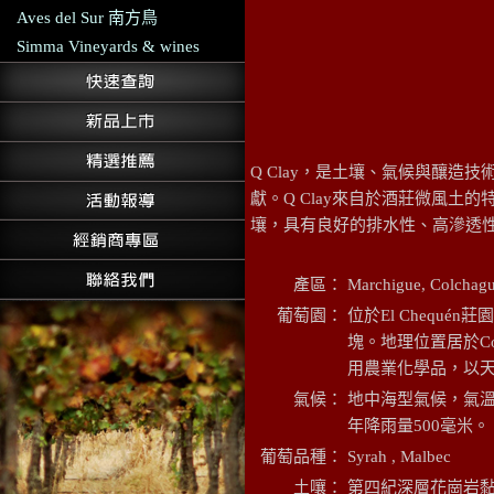
Aves del Sur 南方鳥
Simma Vineyards & wines
Q Clay，是土壤、氣候與釀造技術
獻。Q Clay來自於酒莊微風土的特
壤，具有良好的排水性、高滲透
產區：
Marchigue, Colchagu
葡萄園：
位於El Chequ
塊。地理位置居於Co
用農業化學品，以
氣候：
地中海型氣候，氣溫受
年降雨量500毫米。
葡萄品種：
Syrah , Malbec
土嚷：
第四紀深層花崗岩黏土(Q