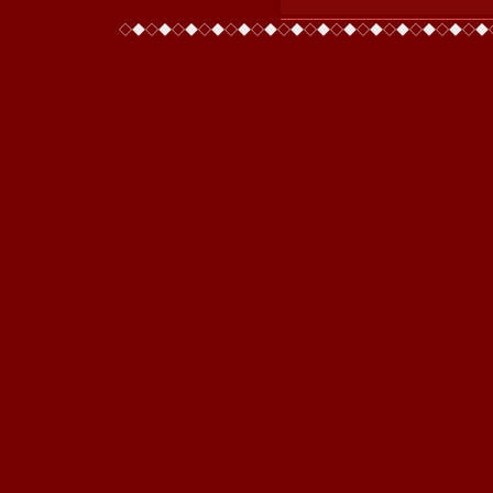
◇◆◇◆◇◆◇◆◇◆◇◆◇◆◇◆◇◆◇◆◇◆◇◆◇◆◇◆