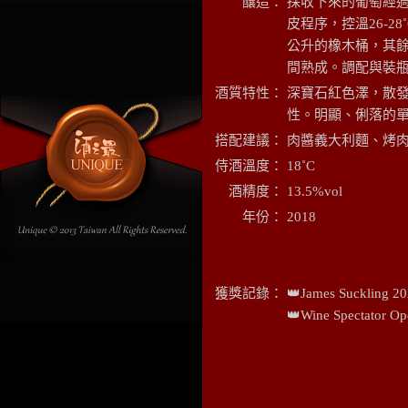
釀造：
採收下來的葡萄經過
皮程序，控溫26-28
公升的橡木桶，其餘
間熟成。調配與裝
酒質特性：
深寶石紅色澤，散
性。明顯、俐落的
搭配建議：
肉醬義大利麵、烤
侍酒溫度：
18˚C
酒精度
：
13.5%vol
年份：
2018
獲獎記錄：
👑James Suckling
👑Wine Spectat