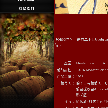
JORIO之名，是向二十世紀Abruzzo的偉大
敬。
產區：
Montepulciano d’Ab
葡萄品種：
100% Montepulcian
首發年份：
1993
葡萄園：
除了自有葡萄園，Uma
葡萄採收自Abru
熟狀態。
採收：
通常於9月底至10