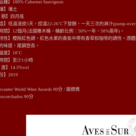
】100% Cabernet Sauvignon
壤】壤土
收 期】四月底
】低溫浸皮5天，控溫22-26˚C下發酵，一天三次的淋汁(pump-over
時間】12個月(法國橡木桶，桶齡比例：50%一年，50%兩年)。
特性】櫻桃紅色調，紅色水果的香氣中帶有香草和咖啡的調性。酒體
的味道，尾韻悠長。
度】18˚C
時間】至少1小時
度】14.5%vol
】2019
ecanter World Wine Awards 90分 / 銀牌獎
escorchados 90分