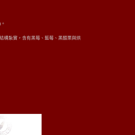
)。
結構紮實，含有黑莓、藍莓、黑醋栗與烘