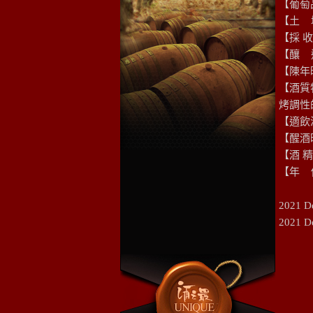
【葡萄品種
【土 
【採 
【釀 造
【陳年
【酒質
烤調性
【適飲溫
【醒酒
【酒 精 
【年 份
2021 D
2021 D