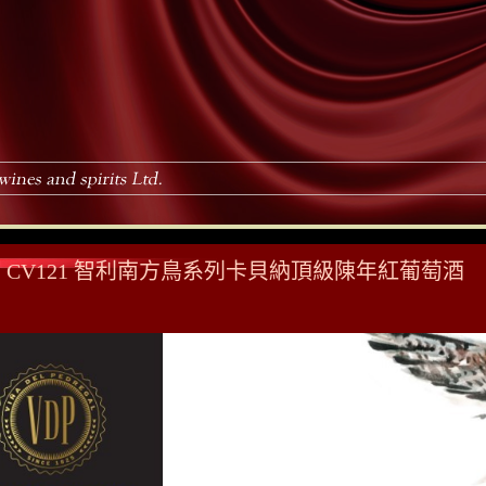
CV121 智利南方鳥系列卡貝納頂級陳年紅葡萄酒