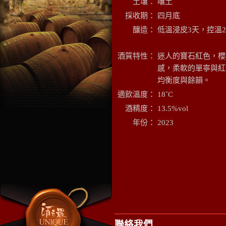
土壤：
嚷土
採收期：
四月底
釀造：
低溫浸皮3天，控溫20
酒質特性：
迷人的寶石紅色，櫻
感，柔軟的單寧與紅
均衡度與餘韻。
適飲溫度：
18˚C
酒精度：
13.5%vol
年份：
2023
聯絡我們